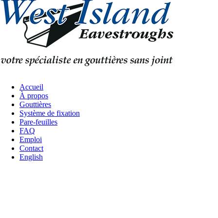
Accueil
À propos
Gouttières
Système de fixation
Pare-feuilles
FAQ
Emploi
Contact
English